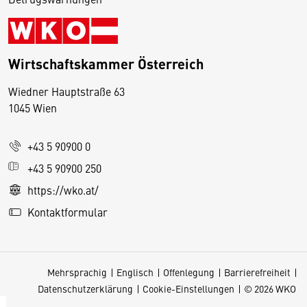
Wirtschaftskammer Österreich
Wiedner Hauptstraße 63
D
1045 Wien
i
e
+43 5 90900 0
s
e
+43 5 90900 250
S
https://wko.at/
e
Kontaktformular
it
e
v
Mehrsprachig
Englisch
Offenlegung
Barrierefreiheit
e
Datenschutzerklärung
Cookie-Einstellungen
© 2026 WKO
r