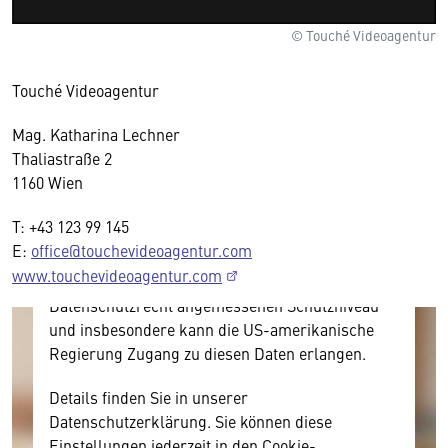
© Touché Videoagentur
Wir benötigen Ihre Zustimmung
Touché Videoagentur
Mag. Katharina Lechner
Hier würden wir Ihnen gerne einen externen
Thaliastraße 2
Inhalt anzeigen. Dafür benötigen wir allerdings
1160 Wien
Ihre Zustimmung, da Ihr Browser
personenbezogene technische Daten zu Geräten
T: +43 123 99 145
und Nutzerverhalten mitunter mit US-
E:
office@touchevideoagentur.com
amerikanischen Anbietern austauscht.
www.touchevideoagentur.com
Diese Daten unterliegen keinem dem EU-
Datenschutzrecht angemessenen Schutzniveau
und insbesondere kann die US-amerikanische
Regierung Zugang zu diesen Daten erlangen.
Details finden Sie in unserer
Datenschutzerklärung. Sie können diese
Einstellungen jederzeit in den Cookie-