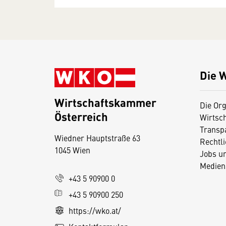
Die 
Wirtschaftskammer
Die Org
Österreich
Wirtsc
D
Transp
Wiedner Hauptstraße 63
i
Rechtl
1045 Wien
Jobs u
e
Medien
s
+43 5 90900 0
e
+43 5 90900 250
S
e
https://wko.at/
it