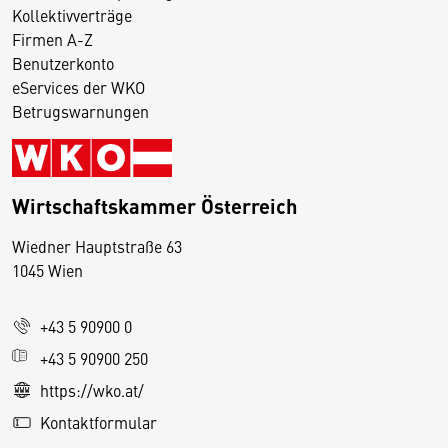
Kollektivverträge
Firmen A-Z
Benutzerkonto
eServices der WKO
Betrugswarnungen
Wirtschaftskammer Österreich
Wiedner Hauptstraße 63
D
1045 Wien
i
e
+43 5 90900 0
s
e
+43 5 90900 250
S
https://wko.at/
e
Kontaktformular
it