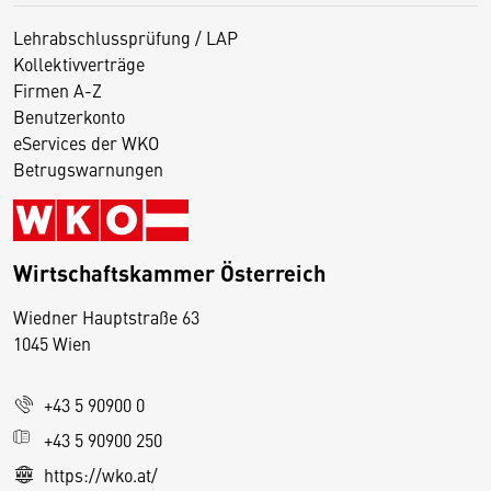
Lehrabschlussprüfung / LAP
Kollektivverträge
Firmen A-Z
Benutzerkonto
eServices der WKO
Betrugswarnungen
Wirtschaftskammer Österreich
Wiedner Hauptstraße 63
D
1045 Wien
i
e
+43 5 90900 0
s
e
+43 5 90900 250
S
https://wko.at/