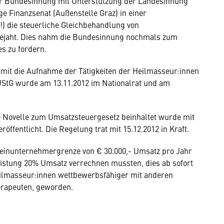
er Bundesinnung mit Unterstützung der Landesinnung
e Finanzsenat (Außenstelle Graz) in einer
) die steuerliche Gleichbehandlung von
bejaht. Dies nahm die Bundesinnung nochmals zum
s zu fordern.
it die Aufnahme der Tätigkeiten der Heilmasseur:innen
 UStG wurde am 13.11.2012 im Nationalrat und am
 Novelle zum Umsatzsteuergesetz beinhaltet wurde mit
röffentlicht. Die Regelung trat mit 15.12.2012 in Kraft.
leinunternehmergrenze von € 30.000,- Umsatz pro Jahr
eistung 20% Umsatz verrechnen mussten, dies ab sofort
ilmasseur:innen wettbewerbsfähiger mit anderen
erapeuten, geworden.