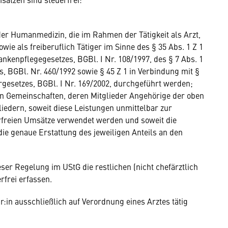
er Humanmedizin, die im Rahmen der Tätigkeit als Arzt,
ie als freiberuflich Tätiger im Sinne des § 35 Abs. 1 Z 1
nkenpflegegesetzes, BGBl. I Nr. 108/1997, des § 7 Abs. 1
s, BGBl. Nr. 460/1992 sowie § 45 Z 1 in Verbindung mit §
gesetzes, BGBl. I Nr. 169/2002, durchgeführt werden;
von Gemeinschaften, deren Mitglieder Angehörige der oben
iedern, soweit diese Leistungen unmittelbar zur
freien Umsätze verwendet werden und soweit die
die genaue Erstattung des jeweiligen Anteils an den
ser Regelung im UStG die restlichen (nicht chefärztlich
rfrei erfassen.
:in ausschließlich auf Verordnung eines Arztes tätig