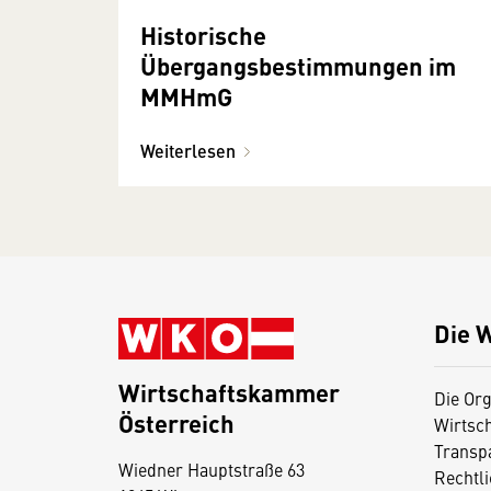
Historische
Übergangsbestimmungen im
MMHmG
Weiterlesen
Die 
Wirtschaftskammer
Die Org
Österreich
Wirtsc
D
Transp
Wiedner Hauptstraße 63
i
Rechtl