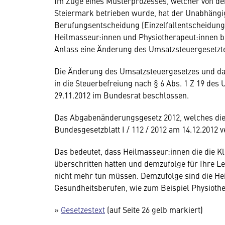
Im Zuge eines Musterprozesses, welcher von d
Steiermark betrieben wurde, hat der Unabhängig
Berufungsentscheidung (Einzelfallentscheidung!
Heilmasseur:innen und Physiotherapeut:innen 
Anlass eine Änderung des Umsatzsteuergesetzte
Die Änderung des Umsatzsteuergesetzes und dam
in die Steuerbefreiung nach § 6 Abs. 1 Z 19 des
29.11.2012 im Bundesrat beschlossen.
Das Abgabenänderungsgesetz 2012, welches die
Bundesgesetzblatt I / 112 / 2012 am 14.12.2012 ve
Das bedeutet, dass Heilmasseur:innen die die K
überschritten hatten und demzufolge für Ihre L
nicht mehr tun müssen. Demzufolge sind die He
Gesundheitsberufen, wie zum Beispiel Physioth
»
Gesetzestext
(auf Seite 26 gelb markiert)