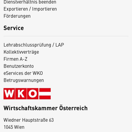
Dienstverhältnis beenden
Exportieren / Importieren
Förderungen
Service
Lehrabschlussprüfung / LAP
Kollektivverträge
Firmen A-Z
Benutzerkonto
eServices der WKO
Betrugswarnungen
Wirtschaftskammer Österreich
Wiedner Hauptstraße 63
D
1045 Wien
i