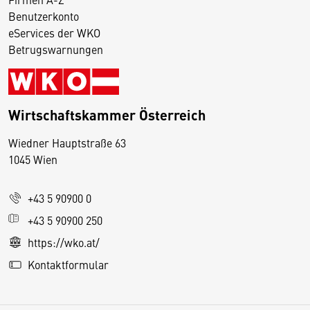
Benutzerkonto
eServices der WKO
Betrugswarnungen
Wirtschaftskammer Österreich
Wiedner Hauptstraße 63
D
1045 Wien
i
e
+43 5 90900 0
s
e
+43 5 90900 250
S
https://wko.at/
e
Kontaktformular
it
e