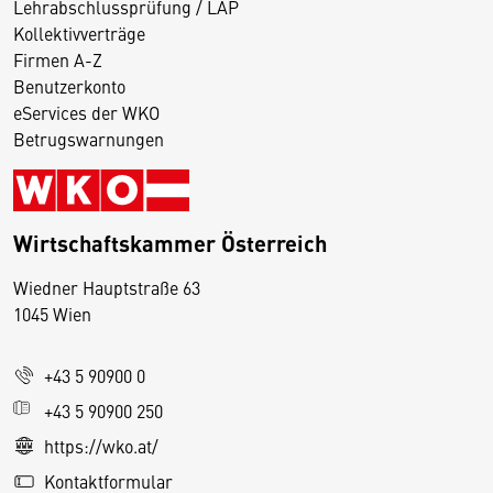
Lehrabschlussprüfung / LAP
Kollektivverträge
Firmen A-Z
Benutzerkonto
eServices der WKO
Betrugswarnungen
Wirtschaftskammer Österreich
Wiedner Hauptstraße 63
D
1045 Wien
i
e
+43 5 90900 0
s
e
+43 5 90900 250
S
https://wko.at/
e
Kontaktformular