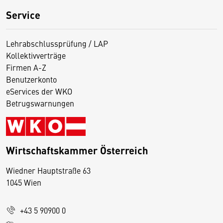
Service
Lehrabschlussprüfung / LAP
Kollektivverträge
Firmen A-Z
Benutzerkonto
eServices der WKO
Betrugswarnungen
Wirtschaftskammer Österreich
Wiedner Hauptstraße 63
D
1045 Wien
i
e
+43 5 90900 0
s