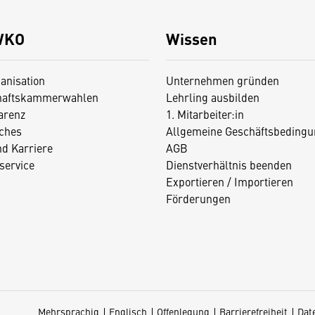
WKO
Wissen
anisation
Unternehmen gründen
haftskammerwahlen
Lehrling ausbilden
arenz
1. Mitarbeiter:in
iches
Allgemeine Geschäftsbedingu
nd Karriere
AGB
service
Dienstverhältnis beenden
Exportieren / Importieren
Förderungen
Mehrsprachig
Englisch
Offenlegung
Barrierefreiheit
Dat