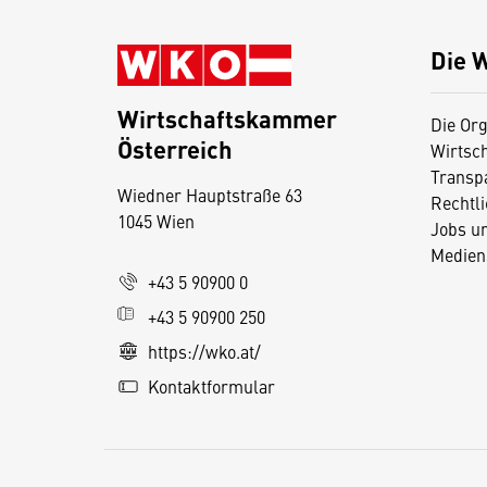
Die 
Wirtschaftskammer
Die Org
Österreich
Wirtsc
D
Transp
Wiedner Hauptstraße 63
i
Rechtl
1045 Wien
Jobs u
e
Medien
s
+43 5 90900 0
e
+43 5 90900 250
S
e
https://wko.at/
it
Kontaktformular
e
v
e