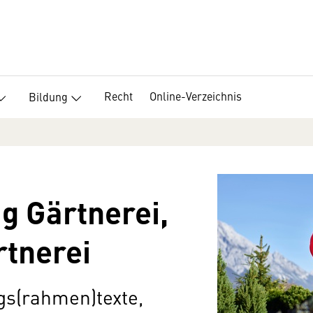
Recht
Online-Verzeichnis
Bildung
ag Gärtnerei,
rtnerei
ags(rahmen)texte,