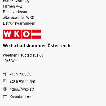
Kollektivverträge
Firmen A-Z
Benutzerkonto
eServices der WKO
Betrugswarnungen
Wirtschaftskammer Österreich
Wiedner Hauptstraße 63
D
1045 Wien
i
e
+43 5 90900 0
s
e
+43 5 90900 250
S
https://wko.at/
e
Kontaktformular
it