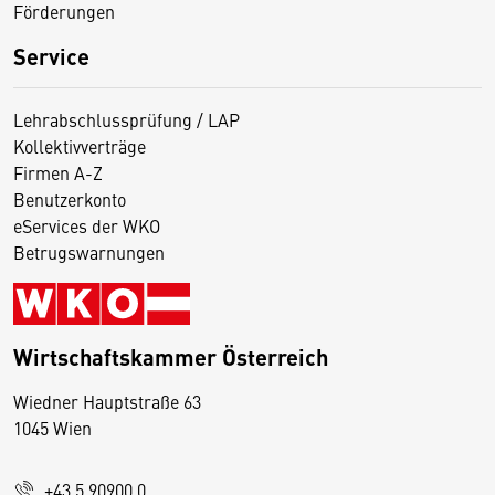
Förderungen
Service
Lehrabschlussprüfung / LAP
Kollektivverträge
Firmen A-Z
Benutzerkonto
eServices der WKO
Betrugswarnungen
Wirtschaftskammer Österreich
Wiedner Hauptstraße 63
D
1045 Wien
i
e
+43 5 90900 0