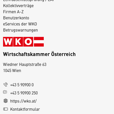
Kollektivverträge
Firmen A-Z
Benutzerkonto
eServices der WKO
Betrugswarnungen
Wirtschaftskammer Österreich
Wiedner Hauptstraße 63
D
1045 Wien
i
e
+43 5 90900 0
s
e
+43 5 90900 250
S
https://wko.at/
e
Kontaktformular
it