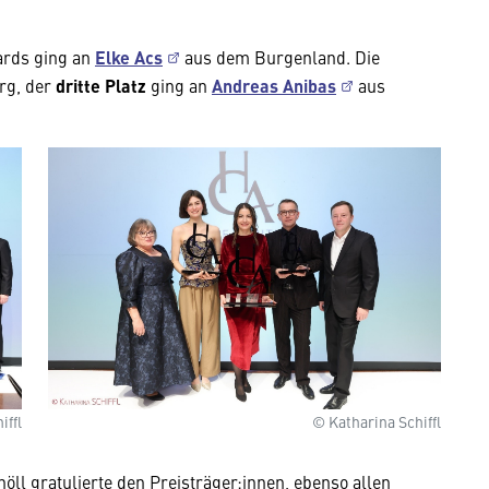
ards ging an
Elke Acs
aus dem Burgenland. Die
rg, der
dritte Platz
ging an
Andreas Anibas
aus
iffl
© Katharina Schiffl
Wir benötigen Ihre
Zustimmung
l gratulierte den Preisträger:innen, ebenso allen