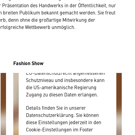
r Präsentation des Handwerks in der Öffentlichkeit, nur
Hier würden wir Ihnen gerne einen
m breiten Publikum bekannt gemacht werden. Sie freut
externen Inhalt anzeigen. Dafür
rb, denn ohne die großartige Mitwirkung der
benötigen wir allerdings Ihre
erfolgreiche Wettbewerb unmöglich.
Zustimmung, da Ihr Browser
personenbezogene technische Daten
zu Geräten und Nutzerverhalten
mitunter mit US-amerikanischen
Anbietern austauscht.
Fashion Show
Diese Daten unterliegen keinem dem
EU-Datenschutzrecht angemessenen
Schutzniveau und insbesondere kann
die US-amerikanische Regierung
Zugang zu diesen Daten erlangen.
Details finden Sie in unserer
Datenschutzerklärung. Sie können
diese Einstellungen jederzeit in den
Cookie-Einstellungen im Footer