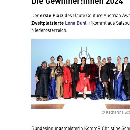
Die Gewinner:innen 2024
Der
erste Platz
des Haute Couture Austrian Aw
Zweitplatzierte
Lena Buhl
kommt aus Salzbu
Niederösterreich.
© Katharina Sch
Wir benötigen Ihre
Zustimmung
Bundesinnungsmeisterin KommR Christine Schnöl