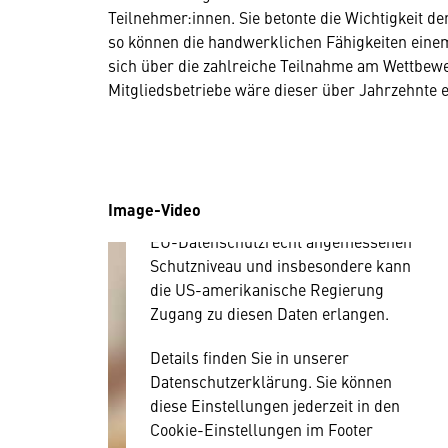
Teilnehmer:innen. Sie betonte die Wichtigkeit de
Hier würden wir Ihnen gerne einen
so können die handwerklichen Fähigkeiten eine
externen Inhalt anzeigen. Dafür
sich über die zahlreiche Teilnahme am Wettbewe
benötigen wir allerdings Ihre
Mitgliedsbetriebe wäre dieser über Jahrzehnte 
Zustimmung, da Ihr Browser
personenbezogene technische Daten
zu Geräten und Nutzerverhalten
mitunter mit US-amerikanischen
Anbietern austauscht.
Image-Video
Diese Daten unterliegen keinem dem
EU-Datenschutzrecht angemessenen
Schutzniveau und insbesondere kann
die US-amerikanische Regierung
Zugang zu diesen Daten erlangen.
Details finden Sie in unserer
Datenschutzerklärung. Sie können
diese Einstellungen jederzeit in den
Cookie-Einstellungen im Footer