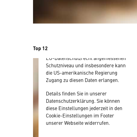
benötigen wir allerdings Ihre
Zustimmung, da Ihr Browser
personenbezogene technische Daten
zu Geräten und Nutzerverhalten
mitunter mit US-amerikanischen
Anbietern austauscht.
Top 12
Diese Daten unterliegen keinem dem
EU-Datenschutzrecht angemessenen
Schutzniveau und insbesondere kann
die US-amerikanische Regierung
Zugang zu diesen Daten erlangen.
Details finden Sie in unserer
Datenschutzerklärung. Sie können
diese Einstellungen jederzeit in den
Cookie-Einstellungen im Footer
unserer Webseite widerrufen.