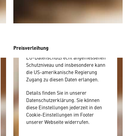
benötigen wir allerdings Ihre
Zustimmung, da Ihr Browser
personenbezogene technische Daten
zu Geräten und Nutzerverhalten
mitunter mit US-amerikanischen
Anbietern austauscht.
Preisverleihung
Diese Daten unterliegen keinem dem
EU-Datenschutzrecht angemessenen
Schutzniveau und insbesondere kann
die US-amerikanische Regierung
Zugang zu diesen Daten erlangen.
Details finden Sie in unserer
Datenschutzerklärung. Sie können
diese Einstellungen jederzeit in den
Cookie-Einstellungen im Footer
unserer Webseite widerrufen.