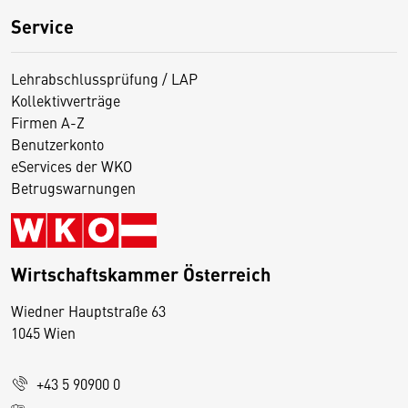
Service
Lehrabschlussprüfung / LAP
Kollektivverträge
Firmen A-Z
Benutzerkonto
eServices der WKO
Betrugswarnungen
Wirtschaftskammer Österreich
Wiedner Hauptstraße 63
D
1045 Wien
i
e
+43 5 90900 0
s