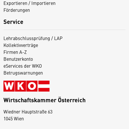
Exportieren / Importieren
Förderungen
Service
Lehrabschlussprüfung / LAP
Kollektivverträge
Firmen A-Z
Benutzerkonto
eServices der WKO
Betrugswarnungen
Wirtschaftskammer Österreich
Wiedner Hauptstraße 63
D
1045 Wien
i
e