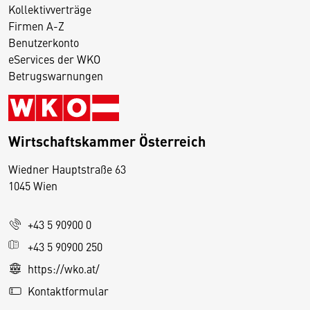
Kollektivverträge
Firmen A-Z
Benutzerkonto
eServices der WKO
Betrugswarnungen
Wirtschaftskammer Österreich
Wiedner Hauptstraße 63
D
1045 Wien
i
e
+43 5 90900 0
s
e
+43 5 90900 250
S
https://wko.at/
e
Kontaktformular
it