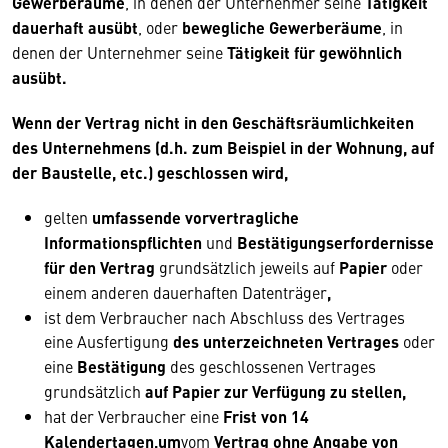
Gewerberäume
, in denen der Unternehmer seine
Tätigkeit
dauerhaft ausübt
, oder
bewegliche Gewerberäume
, in
denen der Unternehmer seine
Tätigkeit für gewöhnlich
ausübt.
Wenn der Vertrag nicht in den Geschäftsräumlichkeiten
des Unternehmens (d.h. zum Beispiel in der Wohnung, auf
der Baustelle, etc.) geschlossen wird,
gelten
umfassende vorvertragliche
Informationspflichten
und
Bestätigungserfordernisse
für den Vertrag
grundsätzlich jeweils auf
Papier
oder
einem anderen dauerhaften Datenträger
,
ist dem Verbraucher nach Abschluss des Vertrages
eine Ausfertigung
des unterzeichneten Vertrages
oder
eine
Bestätigung
des geschlossenen Vertrages
grundsätzlich
auf Papier zur Verfügung zu stellen,
hat der Verbraucher eine
Frist von 14
Kalendertagen,um
vom
Vertrag ohne Angabe von