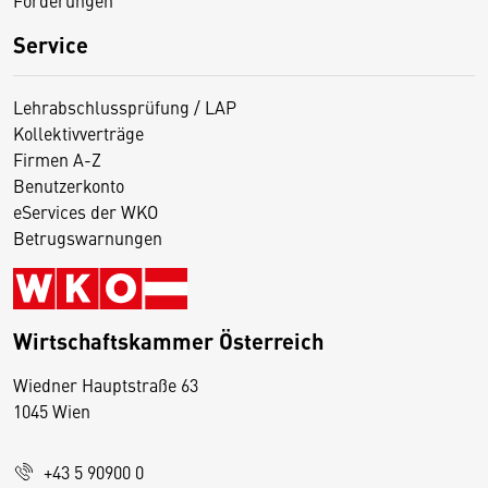
Förderungen
Service
Lehrabschlussprüfung / LAP
Kollektivverträge
Firmen A-Z
Benutzerkonto
eServices der WKO
Betrugswarnungen
Wirtschaftskammer Österreich
Wiedner Hauptstraße 63
D
1045 Wien
i
e
+43 5 90900 0
s