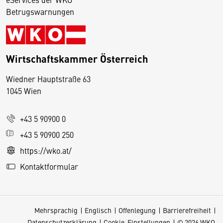
Betrugswarnungen
Wirtschaftskammer Österreich
Wiedner Hauptstraße 63
D
1045 Wien
i
e
+43 5 90900 0
s
e
+43 5 90900 250
S
https://wko.at/
e
Kontaktformular
it
e
v
Mehrsprachig
Englisch
Offenlegung
Barrierefreiheit
e
Datenschutzerklärung
Cookie-Einstellungen
© 2026 WKO