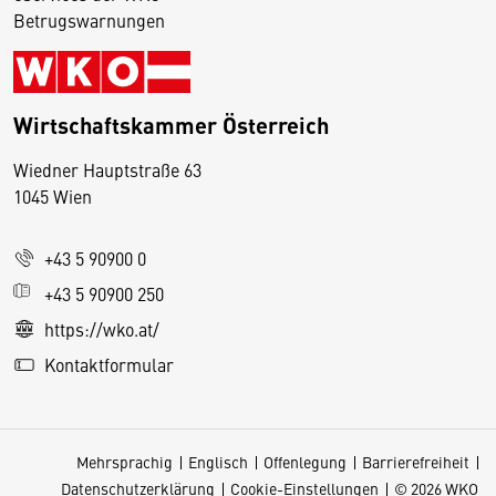
Betrugswarnungen
Wirtschaftskammer Österreich
Wiedner Hauptstraße 63
D
1045 Wien
i
e
+43 5 90900 0
s
e
+43 5 90900 250
S
https://wko.at/
e
Kontaktformular
it
e
v
Mehrsprachig
Englisch
Offenlegung
Barrierefreiheit
e
Datenschutzerklärung
Cookie-Einstellungen
© 2026 WKO