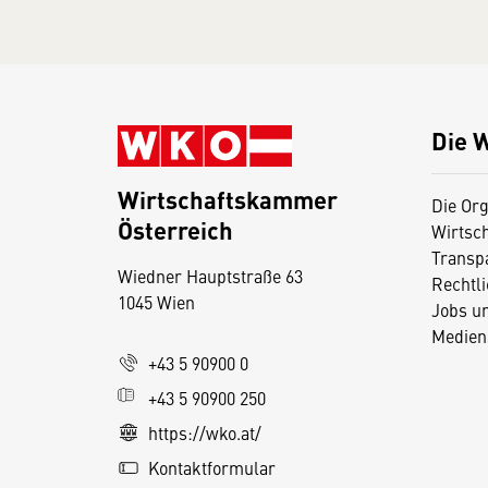
Die 
Wirtschaftskammer
Die Org
Österreich
Wirtsc
D
Transp
Wiedner Hauptstraße 63
i
Rechtl
1045 Wien
Jobs u
e
Medien
s
+43 5 90900 0
e
+43 5 90900 250
S
e
https://wko.at/
it
Kontaktformular