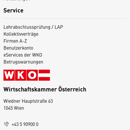
Service
Lehrabschlussprüfung / LAP
Kollektivverträge
Firmen A-Z
Benutzerkonto
eServices der WKO
Betrugswarnungen
Wirtschaftskammer Österreich
Wiedner Hauptstraße 63
D
1045 Wien
i
e
+43 5 90900 0
s