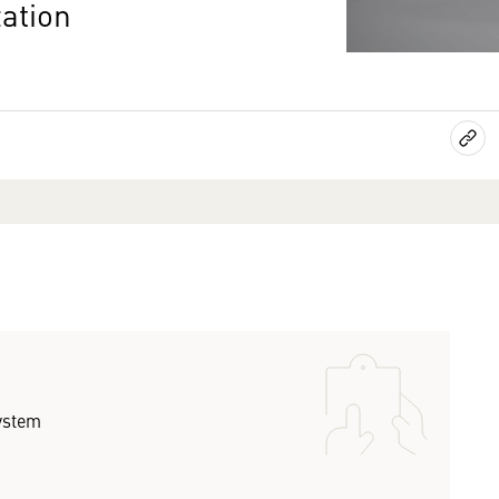
zation
ystem