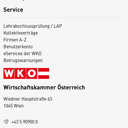
Service
Lehrabschlussprüfung / LAP
Kollektivverträge
Firmen A-Z
Benutzerkonto
eServices der WKO
Betrugswarnungen
Wirtschaftskammer Österreich
Wiedner Hauptstraße 63
D
1045 Wien
i
e
+43 5 90900 0
s