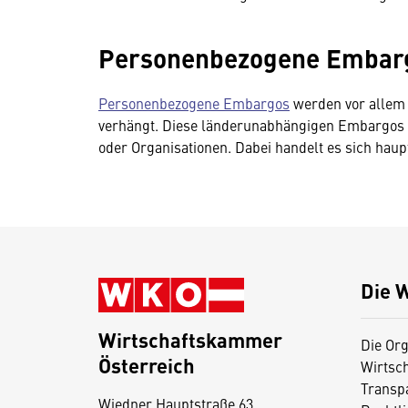
Personenbezogene Embar
Personenbezogene Embargos
werden vor allem
verhängt. Diese länderunabhängigen Embargos r
oder Organisationen. Dabei handelt es sich hau
Die 
Wirtschaftskammer
Die Org
Österreich
Wirtsc
D
Transp
Wiedner Hauptstraße 63