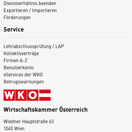
Dienstverhältnis beenden
Exportieren / Importieren
Förderungen
Service
Lehrabschlussprüfung / LAP
Kollektivverträge
Firmen A-Z
Benutzerkonto
eServices der WKO
Betrugswarnungen
Wirtschaftskammer Österreich
Wiedner Hauptstraße 63
D
1045 Wien
i