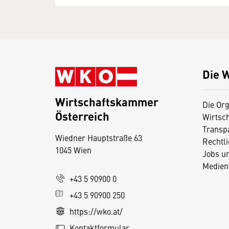
Die 
Wirtschaftskammer
Die Org
Österreich
Wirtsc
D
Transp
Wiedner Hauptstraße 63
i
Rechtl
1045 Wien
Jobs u
e
Medien
s
+43 5 90900 0
e
+43 5 90900 250
S
e
https://wko.at/
it
Kontaktformular