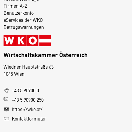
Firmen A-Z
Benutzerkonto
eServices der WKO
Betrugswarnungen
Wirtschaftskammer Österreich
Wiedner Hauptstraße 63
D
1045 Wien
i
e
+43 5 90900 0
s
e
+43 5 90900 250
S
https://wko.at/
e
Kontaktformular
it
e