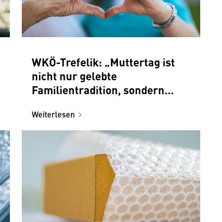
WKÖ-Trefelik: „Muttertag ist
nicht nur gelebte
Familientradition, sondern
auch ein bedeutender Impuls
Weiterlesen
für den Handel“