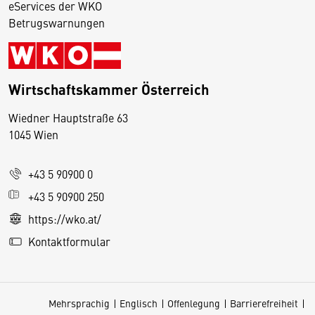
eServices der WKO
Betrugswarnungen
Wirtschaftskammer Österreich
Wiedner Hauptstraße 63
D
1045 Wien
i
e
+43 5 90900 0
s
e
+43 5 90900 250
S
https://wko.at/
e
Kontaktformular
it
e
v
Mehrsprachig
Englisch
Offenlegung
Barrierefreiheit
e