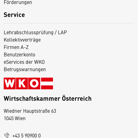
Förderungen
Service
Lehrabschlussprüfung / LAP
Kollektivverträge
Firmen A-Z
Benutzerkonto
eServices der WKO
Betrugswarnungen
Wirtschaftskammer Österreich
Wiedner Hauptstraße 63
D
1045 Wien
i
e
+43 5 90900 0
s