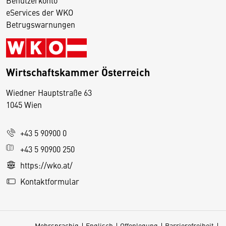
eServices der WKO
Betrugswarnungen
Wirtschaftskammer Österreich
Wiedner Hauptstraße 63
D
1045 Wien
i
e
+43 5 90900 0
s
e
+43 5 90900 250
S
https://wko.at/
e
Kontaktformular
it
e
v
Mehrsprachig
Englisch
Offenlegung
Barrierefreiheit