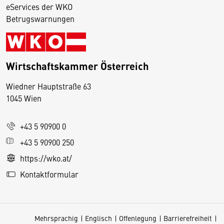
eServices der WKO
Betrugswarnungen
Wirtschaftskammer Österreich
Wiedner Hauptstraße 63
D
1045 Wien
i
e
+43 5 90900 0
s
e
+43 5 90900 250
S
https://wko.at/
e
Kontaktformular
it
e
v
Mehrsprachig
Englisch
Offenlegung
Barrierefreiheit
e