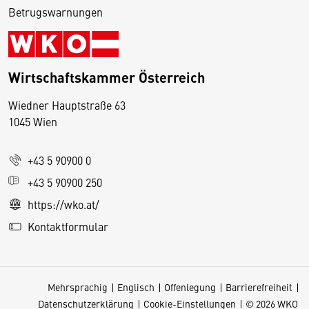
Betrugswarnungen
Wirtschaftskammer Österreich
Wiedner Hauptstraße 63
D
1045 Wien
i
e
+43 5 90900 0
s
e
+43 5 90900 250
S
https://wko.at/
e
Kontaktformular
it
e
v
Mehrsprachig
Englisch
Offenlegung
Barrierefreiheit
e
Datenschutzerklärung
Cookie-Einstellungen
© 2026 WKO