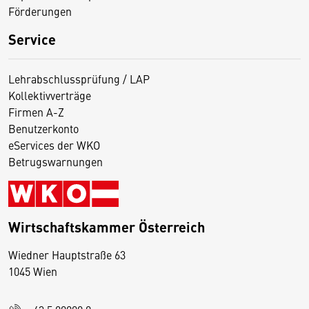
Förderungen
Service
Lehrabschlussprüfung / LAP
Kollektivverträge
Firmen A-Z
Benutzerkonto
eServices der WKO
Betrugswarnungen
Wirtschaftskammer Österreich
Wiedner Hauptstraße 63
D
1045 Wien
i
e