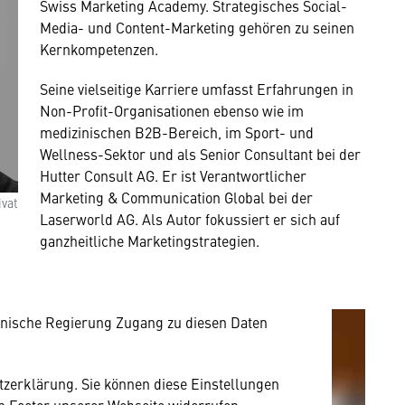
Swiss Marketing Academy. Strategisches Social-
Media- und Content-Marketing gehören zu seinen
Kernkompetenzen.
Seine vielseitige Karriere umfasst Erfahrungen in
Non-Profit-Organisationen ebenso wie im
medizinischen B2B-Bereich, im Sport- und
Wellness-Sektor und als Senior Consultant bei der
Hutter Consult AG. Er ist Verantwortlicher
mung
Marketing & Communication Global bei der
ivat
Laserworld AG. Als Autor fokussiert er sich auf
rnen Inhalt anzeigen. Dafür benötigen wir
ganzheitliche Marketingstrategien.
owser personenbezogene technische Daten zu
mit US-amerikanischen Anbietern austauscht.
EU-Datenschutzrecht angemessenen Schutzniveau
nische Regierung Zugang zu diesen Daten
utzerklärung. Sie können diese Einstellungen
im Footer unserer Webseite widerrufen.