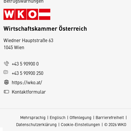
Betrugswarnungen
Wirtschaftskammer Österreich
Wiedner Hauptstraße 63
D
1045 Wien
i
e
+43 5 90900 0
s
e
+43 5 90900 250
S
https://wko.at/
e
Kontaktformular
it
e
v
Mehrsprachig
Englisch
Offenlegung
Barrierefreiheit
e
Datenschutzerklärung
Cookie-Einstellungen
© 2026 WKO
r