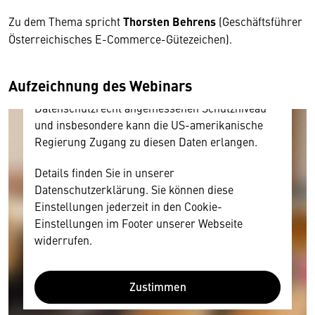
Inhalt anzeigen. Dafür benötigen wir allerdings
Zu dem Thema spricht
Thorsten Behrens
(Geschäftsführer
Ihre Zustimmung, da Ihr Browser
Österreichisches E-Commerce-Gütezeichen).
personenbezogene technische Daten zu Geräten
und Nutzerverhalten mitunter mit US-
amerikanischen Anbietern austauscht.
Aufzeichnung des Webinars
Diese Daten unterliegen keinem dem EU-
Datenschutzrecht angemessenen Schutzniveau
und insbesondere kann die US-amerikanische
Regierung Zugang zu diesen Daten erlangen.
Details finden Sie in unserer
Datenschutzerklärung. Sie können diese
Einstellungen jederzeit in den Cookie-
Einstellungen im Footer unserer Webseite
widerrufen.
Zustimmen