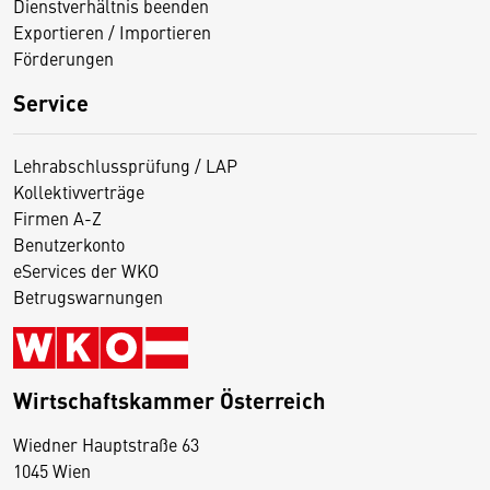
Dienstverhältnis beenden
Exportieren / Importieren
Förderungen
Service
Lehrabschlussprüfung / LAP
Kollektivverträge
Firmen A-Z
Benutzerkonto
eServices der WKO
Betrugswarnungen
Wirtschaftskammer Österreich
Wiedner Hauptstraße 63
D
1045 Wien
i