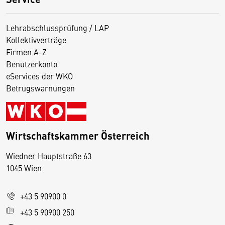
Lehrabschlussprüfung / LAP
Kollektivverträge
Firmen A-Z
Benutzerkonto
eServices der WKO
Betrugswarnungen
Wirtschaftskammer Österreich
Wiedner Hauptstraße 63
D
1045 Wien
i
e
+43 5 90900 0
s
e
+43 5 90900 250