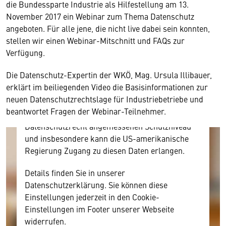
die Bundessparte Industrie als Hilfestellung am 13.
November 2017 ein Webinar zum Thema Datenschutz
Wir benötigen Ihre Zustimmung
angeboten. Für alle jene, die nicht live dabei sein konnten,
stellen wir einen Webinar-Mitschnitt und FAQs zur
Hier würden wir Ihnen gerne einen externen
Verfügung.
Inhalt anzeigen. Dafür benötigen wir allerdings
Ihre Zustimmung, da Ihr Browser
Die Datenschutz-Expertin der WKÖ, Mag. Ursula Illibauer,
personenbezogene technische Daten zu Geräten
erklärt im beiliegenden Video die Basisinformationen zur
und Nutzerverhalten mitunter mit US-
neuen Datenschutzrechtslage für Industriebetriebe und
amerikanischen Anbietern austauscht.
beantwortet Fragen der Webinar-Teilnehmer.
Diese Daten unterliegen keinem dem EU-
Datenschutzrecht angemessenen Schutzniveau
und insbesondere kann die US-amerikanische
Regierung Zugang zu diesen Daten erlangen.
Details finden Sie in unserer
Datenschutzerklärung. Sie können diese
Einstellungen jederzeit in den Cookie-
Einstellungen im Footer unserer Webseite
widerrufen.