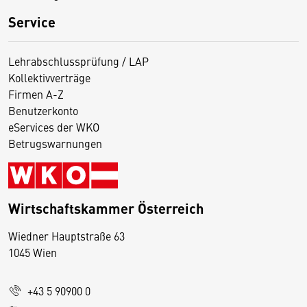
Service
Lehrabschlussprüfung / LAP
Kollektivverträge
Firmen A-Z
Benutzerkonto
eServices der WKO
Betrugswarnungen
Wirtschaftskammer Österreich
Wiedner Hauptstraße 63
D
1045 Wien
i
e
+43 5 90900 0
s