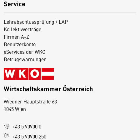
Service
Lehrabschlussprüfung / LAP
Kollektivverträge
Firmen A-Z
Benutzerkonto
eServices der WKO
Betrugswarnungen
Wirtschaftskammer Österreich
Wiedner Hauptstraße 63
D
1045 Wien
i
e
+43 5 90900 0
s
e
+43 5 90900 250