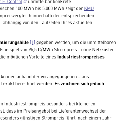
r E-Control
unmittelbar konkrete
wischen 100 MWh bis 5.000 MWh zeigt der
KMU
mpreisvergleich innerhalb der entsprechenden
 – abhängig von den Laufzeiten Ihres aktuellen
ntierungshilfe
[1]
gegeben werden, um die unmittelbaren
sbeispiel von 95,5 €/MWh Strompreis - ohne Netzkosten
die möglichen Vorteile eines
Industriestrompreises
n können anhand der vorangegangenen – aus
cht exakt berechnet werden.
Es zeichnen sich jedoch
um Industriestrompreis besonders bei kleineren
ist, dass im Preisangebot bei Lieferantenwechsel der
besonders günstigen Strompreis führt, nach einem Jahr