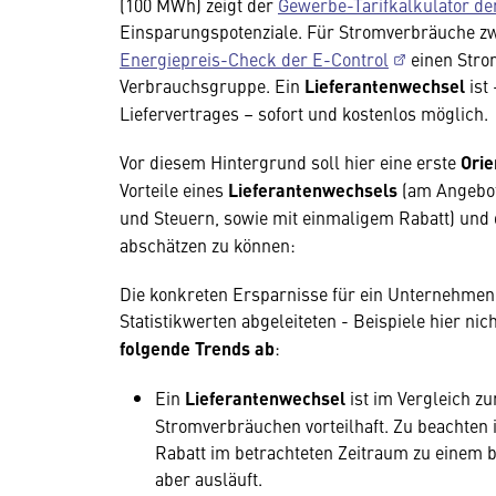
(100 MWh) zeigt der
Gewerbe-Tarifkalkulator de
Einsparungspotenziale. Für Stromverbräuche z
Energiepreis-Check der E-Control
einen Stro
Verbrauchsgruppe. Ein
Lieferantenwechsel
ist
Liefervertrages – sofort und kostenlos möglich.
Vor diesem Hintergrund soll hier eine erste
Orie
Vorteile eines
Lieferantenwechsels
(am Angebot
und Steuern, sowie mit einmaligem Rabatt) und 
abschätzen zu können:
Die konkreten Ersparnisse für ein Unternehme
Statistikwerten abgeleiteten - Beispiele hier ni
folgende Trends ab
:
Ein
Lieferantenwechsel
ist im Vergleich z
Stromverbräuchen vorteilhaft. Zu beachten 
Rabatt im betrachteten Zeitraum zu einem 
aber ausläuft.