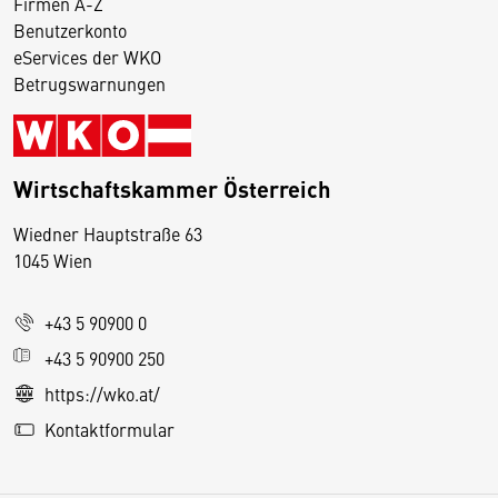
Firmen A-Z
Benutzerkonto
eServices der WKO
Betrugswarnungen
Wirtschaftskammer Österreich
Wiedner Hauptstraße 63
D
1045 Wien
i
e
+43 5 90900 0
s
e
+43 5 90900 250
S
https://wko.at/
e
Kontaktformular
it
e