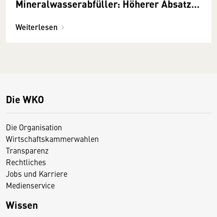
Mineralwasserabfüller: Höherer Absatz
und steigende Nachfrage nach
Mineralwasser
Weiterlesen
Die WKO
Die Organisation
Wirtschaftskammerwahlen
Transparenz
Rechtliches
Jobs und Karriere
Medienservice
Wissen