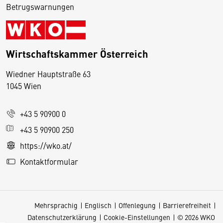
Betrugswarnungen
Wirtschaftskammer Österreich
Wiedner Hauptstraße 63
D
1045 Wien
i
e
+43 5 90900 0
s
e
+43 5 90900 250
S
https://wko.at/
e
Kontaktformular
it
e
v
Mehrsprachig
Englisch
Offenlegung
Barrierefreiheit
e
Datenschutzerklärung
Cookie-Einstellungen
© 2026 WKO