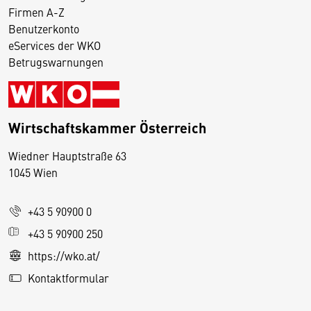
Firmen A-Z
Benutzerkonto
eServices der WKO
Betrugswarnungen
Wirtschaftskammer Österreich
Wiedner Hauptstraße 63
D
1045 Wien
i
e
+43 5 90900 0
s
e
+43 5 90900 250
S
https://wko.at/
e
Kontaktformular
it
e