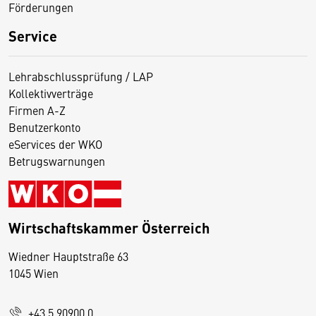
Förderungen
Service
Lehrabschlussprüfung / LAP
Kollektivverträge
Firmen A-Z
Benutzerkonto
eServices der WKO
Betrugswarnungen
Wirtschaftskammer Österreich
Wiedner Hauptstraße 63
D
1045 Wien
i
e
+43 5 90900 0