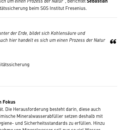
ich um einen Prozess der Natur“
, berichtet
Sebastian
itätssicherung beim SGS Institut Fresenius.
unter der Erde, bildet sich Kohlensäure und
ch hier handelt es sich um einen Prozess der Natur
itätssicherung
m Fokus
t. Die Herausforderung besteht darin, diese auch
imische Mineralwasserabfüller setzen deshalb mit
giene- und Sicherheitsstandards zu erfüllen. Hinzu
nahme von Mineralwasser soll nur so viel Wasser