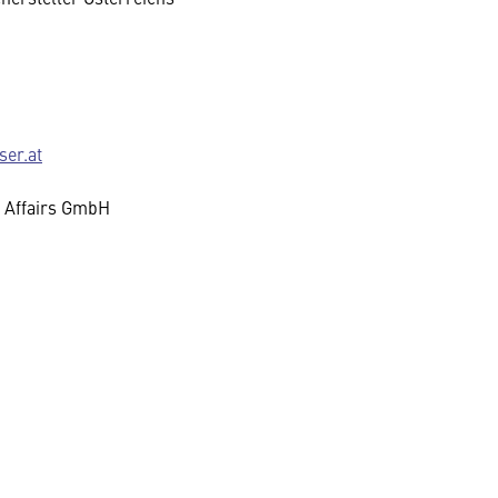
er.at
c Affairs GmbH