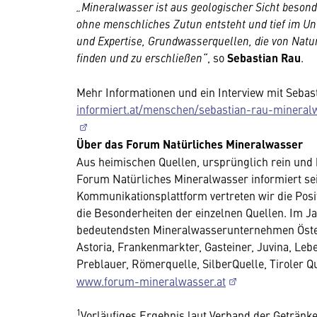
„Mineralwasser ist aus geologischer Sicht besonde
ohne menschliches Zutun entsteht und tief im Unte
und Expertise, Grundwasserquellen, die von Natur
finden und zu erschließen“
, so
Sebastian Rau
.
Mehr Informationen und ein Interview mit Sebas
informiert.at/menschen/sebastian-rau-mineral
Über das Forum Natürliches Mineralwasser
Aus heimischen Quellen, ursprünglich rein und h
Forum Natürliches Mineralwasser informiert sei
Kommunikationsplattform vertreten wir die Posi
die Besonderheiten der einzelnen Quellen. Im J
bedeutendsten Mineralwasserunternehmen Österr
Astoria, Frankenmarkter, Gasteiner, Juvina, Lebe
Preblauer, Römerquelle, SilberQuelle, Tiroler Q
www.forum-mineralwasser.at
1
Vorläufiges Ergebnis laut Verband der Getränke