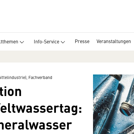
Presse
Veranstaltungen
ktthemen
Info-Service
ttelindustrie), Fachverband
tion
Weltwassertag:
ineralwasser