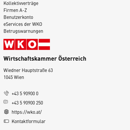
Kollektivverträge
Firmen A-Z
Benutzerkonto
eServices der WKO
Betrugswarnungen
Wirtschaftskammer Österreich
Wiedner Hauptstraße 63
D
1045 Wien
i
e
+43 5 90900 0
s
e
+43 5 90900 250
S
https://wko.at/
e
Kontaktformular
it